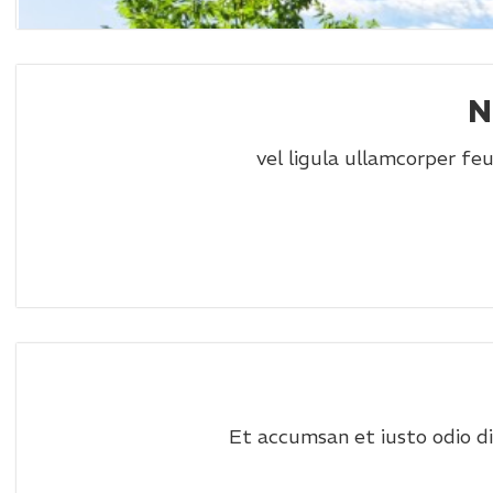
N
vel ligula ullamcorper feug
Et accumsan et iusto odio dig