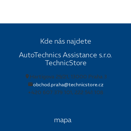
Kde nás najdete
AutoTechnics Assistance s.r.o.
TechnicStore
Hartigova 29/21, 13000 Praha 3
obchod.praha@technicstore.cz
+420 607 379 101, 222 541 108
mapa