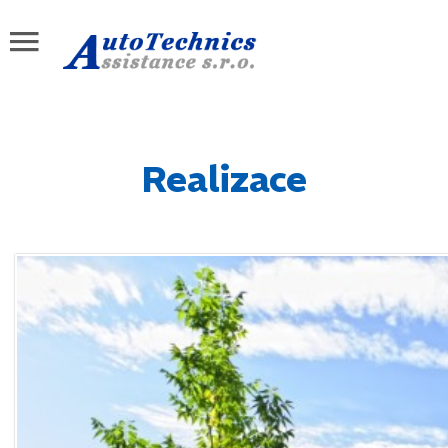
Realizace
Iriure dolor in hendrerit in vulputa